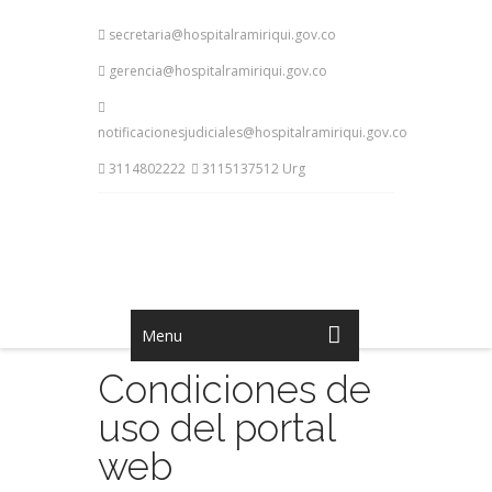
secretaria@hospitalramiriqui.gov.co
gerencia@hospitalramiriqui.gov.co
notificacionesjudiciales@hospitalramiriqui.gov.co
3114802222
3115137512 Urg
Menu
Condiciones de
uso del portal
web