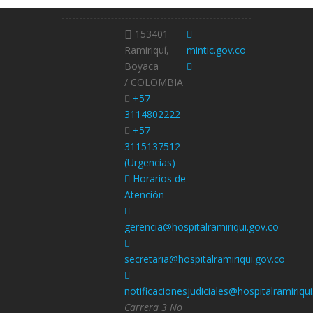
153401
Ramiriquí,
mintic.gov.co
Boyaca
/ COLOMBIA
+57
3114802222
+57
3115137512
(Urgencias)
Horarios de
Atención
gerencia@hospitalramiriqui.gov.co
secretaria@hospitalramiriqui.gov.co
notificacionesjudiciales@hospitalramiriqu
Carrera 3 No