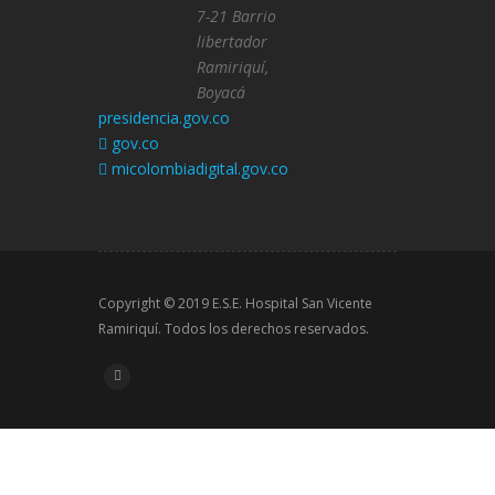
7-21 Barrio
libertador
Ramiriquí,
Boyacá
presidencia.gov.co
gov.co
micolombiadigital.gov.co
Copyright © 2019 E.S.E. Hospital San Vicente
Ramiriquí. Todos los derechos reservados.