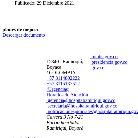
Publicado: 29 Diciembre 2021
planes de mejora
Descargar documento
mintic.gov.co
153401 Ramiriquí,
presidencia.gov.co
Boyaca
gov.co
/ COLOMBIA
+57 3114802222
+57 3115137512
(Urgencias)
Horarios de Atención
gerencia@hospitalramiriqui.gov.co
secretaria@hospitalramiriqui.gov.co
notificacionesjudiciales@hospitalramiriqui.go
Carrera 3 No 7-21
Barrio libertador
Ramiriquí, Boyacá