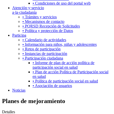
• Condiciones de uso del portal web
Atención·y·servicio
a·la·ciudadanía
• Trámites y servicios
• Mecanismos de contacto
• PQRSD Recepción de Solicitudes
• Política y protección de Datos
Participa
• Calendario de actividades
• Información para niños, niñas y adolescentes
• Retos de participación
• Instancias de participación
• Participación ciudadana
• Informe de plan de acción política de
participación social en salud
• Plan de acción Política de Participación social
en salud
• Política de participación social en salud
• Asociación de usuarios
Noticias
Planes de mejoramiento
Detalles