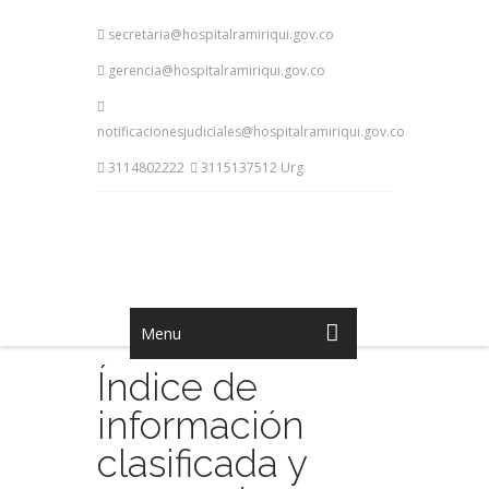
secretaria@hospitalramiriqui.gov.co
gerencia@hospitalramiriqui.gov.co
notificacionesjudiciales@hospitalramiriqui.gov.co
3114802222
3115137512 Urg
Menu
Índice de
información
clasificada y