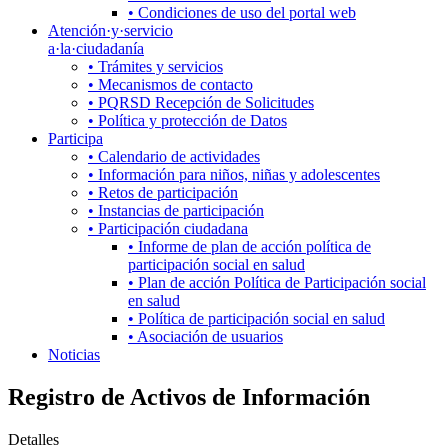
• Condiciones de uso del portal web
Atención·y·servicio
a·la·ciudadanía
• Trámites y servicios
• Mecanismos de contacto
• PQRSD Recepción de Solicitudes
• Política y protección de Datos
Participa
• Calendario de actividades
• Información para niños, niñas y adolescentes
• Retos de participación
• Instancias de participación
• Participación ciudadana
• Informe de plan de acción política de
participación social en salud
• Plan de acción Política de Participación social
en salud
• Política de participación social en salud
• Asociación de usuarios
Noticias
Registro de Activos de Información
Detalles