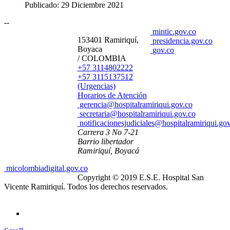
Publicado: 29 Diciembre 2021
--
mintic.gov.co
153401 Ramiriquí,
presidencia.gov.co
Boyaca
gov.co
/ COLOMBIA
+57 3114802222
+57 3115137512
(Urgencias)
Horarios de Atención
gerencia@hospitalramiriqui.gov.co
secretaria@hospitalramiriqui.gov.co
notificacionesjudiciales@hospitalramiriqui.go
Carrera 3 No 7-21
Barrio libertador
Ramiriquí, Boyacá
micolombiadigital.gov.co
Copyright © 2019 E.S.E. Hospital San
Vicente Ramiriquí. Todos los derechos reservados.