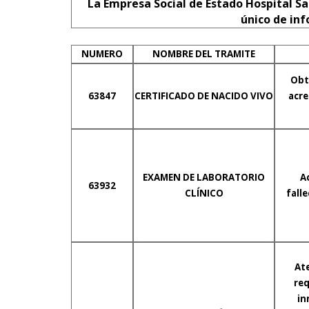
La Empresa Social de Estado Hospital Sa
único de inf
NUMERO
NOMBRE DEL TRAMITE
Obte
63847
CERTIFICADO DE NACIDO VIVO
acre
EXAMEN DE LABORATORIO
A
63932
CLÍNICO
fall
At
req
in