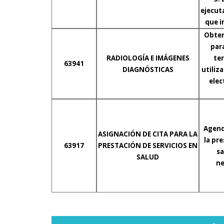
ejecut
que i
Obten
par
RADIOLOGÍA E IMÁGENES
ter
63941
DIAGNÓSTICAS
utiliz
elec
Agend
ASIGNACIÓN DE CITA PARA LA
la pre
63917
PRESTACIÓN DE SERVICIOS EN
sa
SALUD
ne