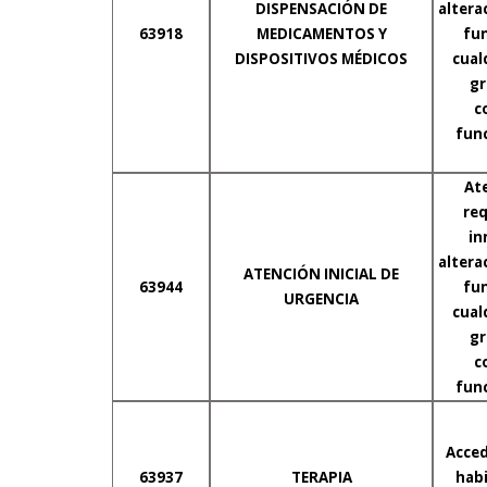
DISPENSACIÓN DE
alterac
63918
MEDICAMENTOS Y
fun
DISPOSITIVOS MÉDICOS
cual
gr
c
func
At
req
in
alterac
ATENCIÓN INICIAL DE
63944
fun
URGENCIA
cual
gr
c
func
Acced
63937
TERAPIA
habi