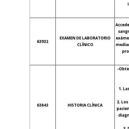
Accede
sangr
EXAMEN DE LABORATORIO
exámen
63932
CLÍNICO
median
pro
-Obten
1. La
2. Los
63843
HISTORIA CLÍNICA
pacien
diagn
3.