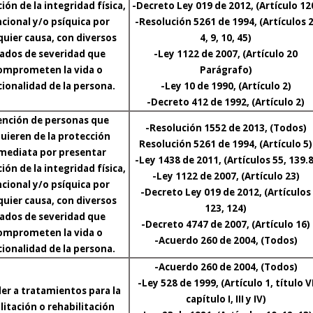
ión de la integridad física,
-Decreto Ley 019 de 2012, (Artículo 12
cional y/o psíquica por
-Resolución 5261 de 1994, (Artículos 2
quier causa, con diversos
4, 9, 10, 45)
ados de severidad que
-Ley 1122 de 2007, (Artículo 20
omprometen la vida o
Parágrafo)
ionalidad de la persona.
-Ley 10 de 1990, (Artículo 2)
-Decreto 412 de 1992, (Artículo 2)
ención de personas que
-Resolución 1552 de 2013, (Todos)
uieren de la protección
Resolución 5261 de 1994, (Artículo 5)
mediata por presentar
-Ley 1438 de 2011, (Artículos 55, 139.8
ión de la integridad física,
-Ley 1122 de 2007, (Artículo 23)
cional y/o psíquica por
-Decreto Ley 019 de 2012, (Artículos
quier causa, con diversos
123, 124)
ados de severidad que
-Decreto 4747 de 2007, (Artículo 16)
omprometen la vida o
-Acuerdo 260 de 2004, (Todos)
ionalidad de la persona.
-Acuerdo 260 de 2004, (Todos)
-Ley 528 de 1999, (Artículo 1, título V
er a tratamientos para la
capítulo I, III y IV)
litación o rehabilitación