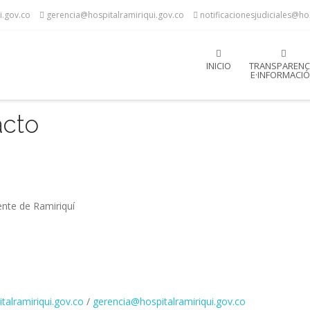
i.gov.co
gerencia@hospitalramiriqui.gov.co
notificacionesjudiciales@ho
INICIO
TRANSPARENC
E·INFORMACI
acto
ente de Ramiriquí
talramiriqui.gov.co
/
gerencia@hospitalramiriqui.gov.co