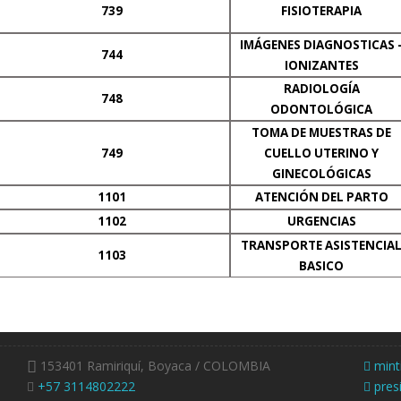
739
FISIOTERAPIA
IMÁGENES DIAGNOSTICAS 
744
IONIZANTES
RADIOLOGÍA
748
ODONTOLÓGICA
TOMA DE MUESTRAS DE
749
CUELLO UTERINO Y
GINECOLÓGICAS
1101
ATENCIÓN DEL PARTO
1102
URGENCIAS
TRANSPORTE ASISTENCIA
1103
BASICO
153401 Ramiriquí, Boyaca / COLOMBIA
mint
+57 3114802222
pres