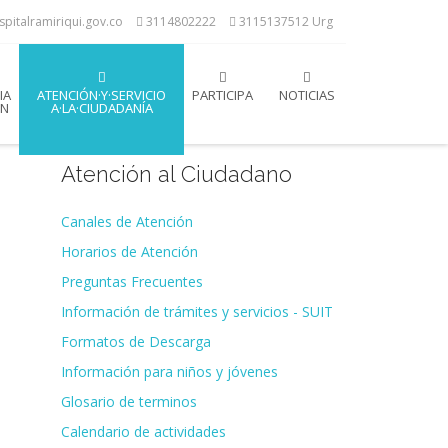
spitalramiriqui.gov.co
3114802222
3115137512 Urg
IA
ATENCIÓN·Y·SERVICIO
PARTICIPA
NOTICIAS
ÓN
A·LA·CIUDADANÍA
Atención al Ciudadano
Canales de Atención
Horarios de Atención
Preguntas Frecuentes
Información de trámites y servicios - SUIT
Formatos de Descarga
Información para niños y jóvenes
Glosario de terminos
Calendario de actividades