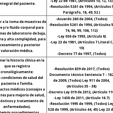
-Ley 23 de 1981, (Artículos 10, 12, 13)
integral del paciente.
-Resolución 5261 de 1994, (Artículos 
Parágrafo, 18, 49, 52 )
-Acuerdo 260 de 2004, (Todos)
r a la toma de muestras de
-Resolución 5261 de 1994, (Artículos 5
e y/o fluido corporal para
74, 96, 99, 106, 112)
es de laboratorio de baja,
-Ley 036 de 1993, (Artículo 8)
a y alta complejidad, para
-Ley 23 de 1981, (Artículos 7 Literal C
cesamiento y posterior
10)
valoración médica.
-Decreto 77 de 1997, (Todos)
er la historia clínica en la
que se registra
-Resolución 839 de 2017, (Todos)
cronológicamente:
Documento técnico Sentencia T - 18
s condiciones de salud del
de 2009, (Todos) Ley 911 de 2004,
paciente o familia.
(Artículos 35 - 38)
 actos médicos (consejos a
-Decreto Ley 019 de 2012, (Artículo 11
tes para mejoría de salud,
-Ley 1438 de 2011, (Artículo 16.7)
ósticos y tratamiento de
-Resolución 1995 de 1999, (Todos) Le
enfermedades).
528 de 1999, (Artículos 44, 45) Ley 23 
 Demás procedimientos